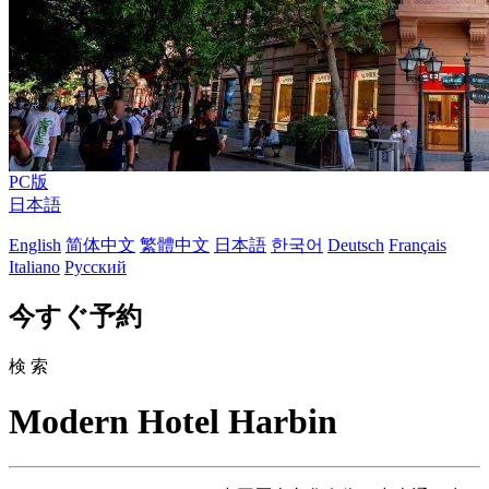
PC版
日本語
English
简体中文
繁體中文
日本語
한국어
Deutsch
Français
Italiano
Русский
今すぐ予約
検 索
Modern Hotel Harbin