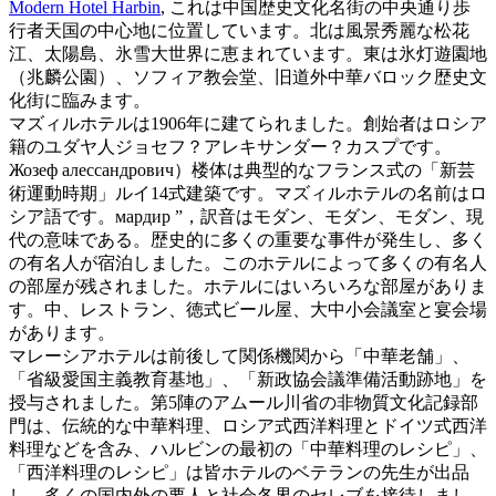
Modern Hotel Harbin
, これは中国歴史文化名街の中央通り歩
行者天国の中心地に位置しています。北は風景秀麗な松花
江、太陽島、氷雪大世界に恵まれています。東は氷灯遊園地
（兆麟公園）、ソフィア教会堂、旧道外中華バロック歴史文
化街に臨みます。
マズィルホテルは1906年に建てられました。創始者はロシア
籍のユダヤ人ジョセフ？アレキサンダー？カスプです。
Жозеф алессандрович）楼体は典型的なフランス式の「新芸
術運動時期」ルイ14式建築です。マズィルホテルの名前はロ
シア語です。мардир ”，訳音はモダン、モダン、モダン、現
代の意味である。歴史的に多くの重要な事件が発生し、多く
の有名人が宿泊しました。このホテルによって多くの有名人
の部屋が残されました。ホテルにはいろいろな部屋がありま
す。中、レストラン、徳式ビール屋、大中小会議室と宴会場
があります。
マレーシアホテルは前後して関係機関から「中華老舗」、
「省級愛国主義教育基地」、「新政協会議準備活動跡地」を
授与されました。第5陣のアムール川省の非物質文化記録部
門は、伝統的な中華料理、ロシア式西洋料理とドイツ式西洋
料理などを含み、ハルビンの最初の「中華料理のレシピ」、
「西洋料理のレシピ」は皆ホテルのベテランの先生が出品
し、多くの国内外の要人と社会各界のセレブを接待しまし